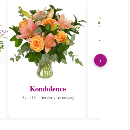
›
Kondolence
Send til 
Hvide blomster der viser omsorg
Spred glæde med