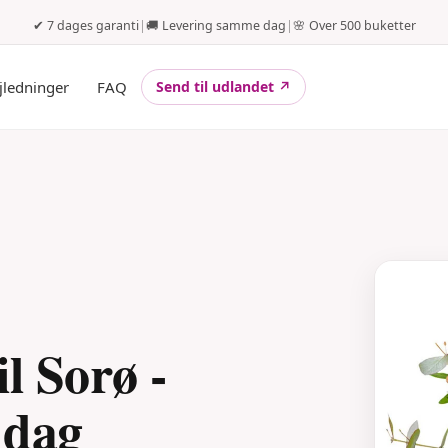
✔ 7 dages garanti
|
🚚 Levering samme dag
|
🌸 Over 500 buketter
jledninger
FAQ
Send til udlandet ↗
l Sorø -
 dag