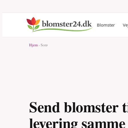
Blomster
Ve
Hjem
› Sorø
Send blomster ti
levering samme