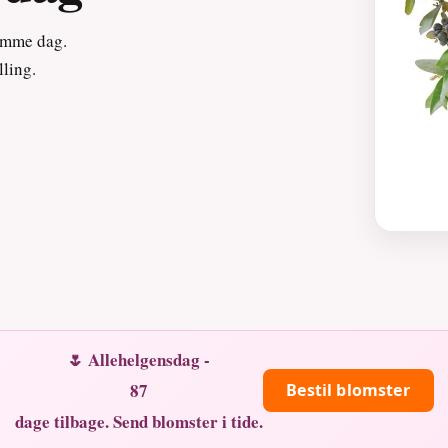
samme dag.
lling.
🌷 Allehelgensdag -
87
Bestil blomster
dage tilbage. Send blomster i tide.