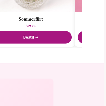
Sommerflirt
Kærlighe
389 kr.
Bestil →