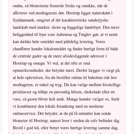
omhu, så blomsterne fremstår friske og smukke, når de
afleveres ved modtagerens dør. Hostrup ligger naturskønt i
Syddanmark, omgivet af det karakteristiske sønderjyske
landskab med marker, skove og hyggelige landsbyer. Den nære
beliggenhed til byer som Aabenraa og Tinglev gør, at vi nemt
kan dække hele området med pålidelig levering. Vores
chauffører kender lokalområdet og finder hurtigt frem til både
de centrale gader og de mere afsidesliggende adresser i
Hostrup og omegn. Vi ved, at det ofte er små
opmærksomheder, der betyder mest. Derfor lægger vi vægt på,
at hele oplevelsen, fra du bestiller online til buketten står hos
modtageren, er enkel og tryg. Du kan vælge mellem forskellige
prisklasser og tilføje en personlig hilsen, chokolade eller en
vase, så gaven bliver helt unik. Mange kunder vælger os, fordi
vi kombinerer den lokale forankring med en moderne
onlineservice. Det betyder, at du på få minutter kan sende
blomster til Hostrup, uanset hvor i verden du selv befinder dig.
Bestil i god tid, eller benyt vores hurtige levering samme dag,