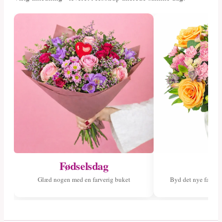
Fødselsdag
Ny
Glæd nogen med en farverig buket
Byd det nye fami