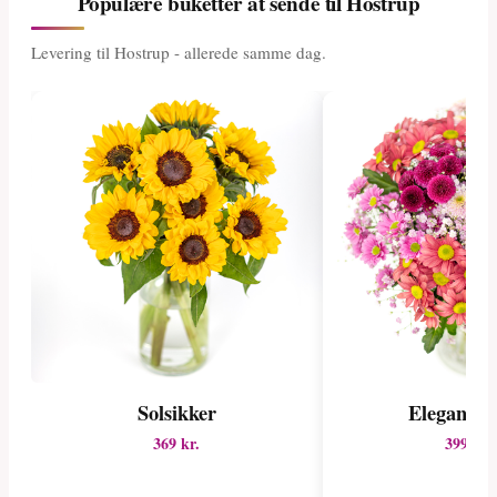
Populære buketter at sende til Hostrup
Levering til Hostrup - allerede samme dag.
Solsikker
Elegant pa
369 kr.
399 kr.