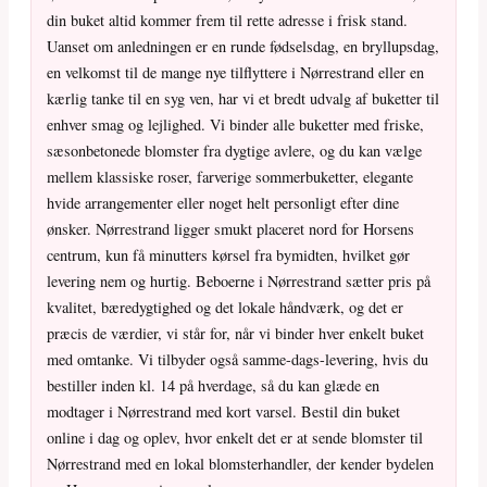
din buket altid kommer frem til rette adresse i frisk stand.
Uanset om anledningen er en runde fødselsdag, en bryllupsdag,
en velkomst til de mange nye tilflyttere i Nørrestrand eller en
kærlig tanke til en syg ven, har vi et bredt udvalg af buketter til
enhver smag og lejlighed. Vi binder alle buketter med friske,
sæsonbetonede blomster fra dygtige avlere, og du kan vælge
mellem klassiske roser, farverige sommerbuketter, elegante
hvide arrangementer eller noget helt personligt efter dine
ønsker. Nørrestrand ligger smukt placeret nord for Horsens
centrum, kun få minutters kørsel fra bymidten, hvilket gør
levering nem og hurtig. Beboerne i Nørrestrand sætter pris på
kvalitet, bæredygtighed og det lokale håndværk, og det er
præcis de værdier, vi står for, når vi binder hver enkelt buket
med omtanke. Vi tilbyder også samme-dags-levering, hvis du
bestiller inden kl. 14 på hverdage, så du kan glæde en
modtager i Nørrestrand med kort varsel. Bestil din buket
online i dag og oplev, hvor enkelt det er at sende blomster til
Nørrestrand med en lokal blomsterhandler, der kender bydelen