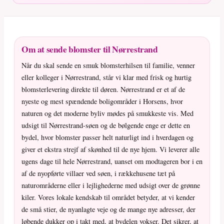
Om at sende blomster til Nørrestrand
Når du skal sende en smuk blomsterhilsen til familie, venner
eller kolleger i Nørrestrand, står vi klar med frisk og hurtig
blomsterlevering direkte til døren. Nørrestrand er et af de
nyeste og mest spændende boligområder i Horsens, hvor
naturen og det moderne byliv mødes på smukkeste vis. Med
udsigt til Nørrestrand-søen og de bølgende enge er dette en
bydel, hvor blomster passer helt naturligt ind i hverdagen og
giver et ekstra strejf af skønhed til de nye hjem. Vi leverer alle
ugens dage til hele Nørrestrand, uanset om modtageren bor i en
af de nyopførte villaer ved søen, i rækkehusene tæt på
naturområderne eller i lejlighederne med udsigt over de grønne
kiler. Vores lokale kendskab til området betyder, at vi kender
de små stier, de nyanlagte veje og de mange nye adresser, der
løbende dukker op i takt med, at bydelen vokser. Det sikrer, at