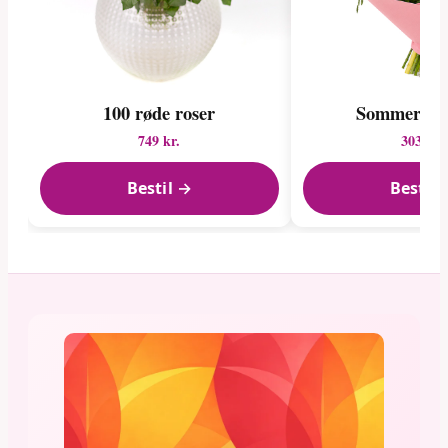
100 røde roser
Sommerrom
749 kr.
303 kr.
Bestil →
Bestil 