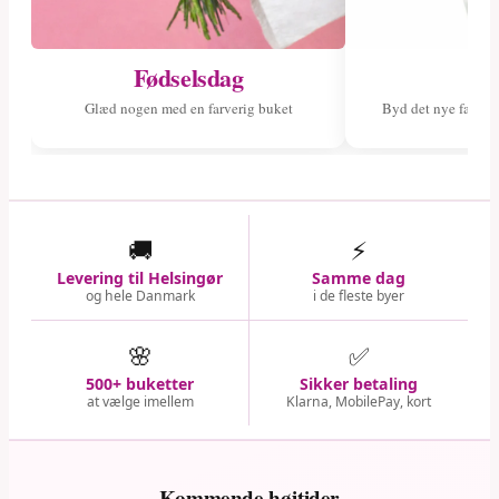
Fødselsdag
Ny
Glæd nogen med en farverig buket
Byd det nye fami
🚚
⚡
Levering til Helsingør
Samme dag
og hele Danmark
i de fleste byer
🌸
✅
500+ buketter
Sikker betaling
at vælge imellem
Klarna, MobilePay, kort
Kommende højtider