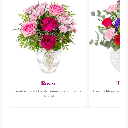
Roser
Tuli
Verdens mest elskede blomst - symbolik og
Forårets blomst - læs 
plejeråd.
fa