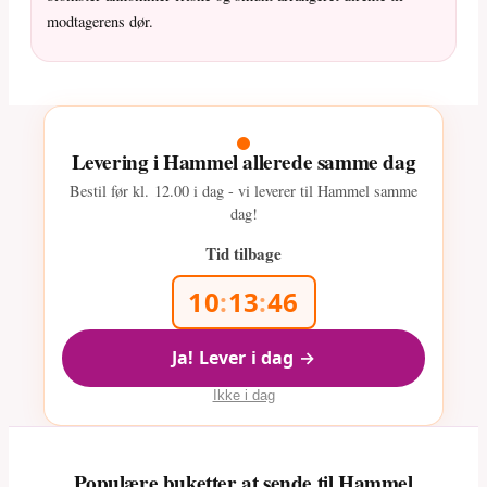
modtagerens dør.
Levering i Hammel allerede samme dag
Bestil før kl.
12.00
i dag - vi leverer til Hammel samme
dag!
Tid tilbage
10
:
13
:
45
Ja! Lever i dag →
Ikke i dag
Populære buketter at sende til Hammel