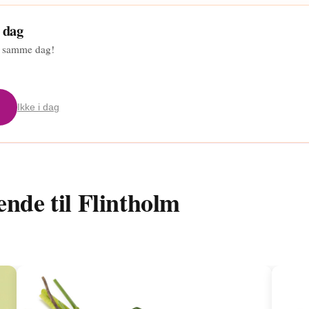
 dag
lm samme dag!
Ikke i dag
ende til Flintholm