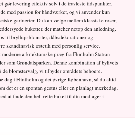
gør levering effektiv selv i de travleste tidspunkter.
nede med passion for håndværket, og vi anvender kun
æiske gartnerier. Du kan vælge mellem klassiske roser,
ræddersyede buketter, der matcher netop den anledning,
os til bryllupsblomster, dåbsdekorationer og
ere skandinavisk æstetik med personlig service.
et moderne arkitektoniske præg fra Flintholm Station
ler som Grøndalsparken. Denne kombination af bylivets
i de blomstervalg, vi tilbyder områdets beboere.
me dag i Flintholm og det øvrige København, så du altid
m det er en spontan gestus eller en planlagt mærkedag.
ed at finde den helt rette buket til din modtager i