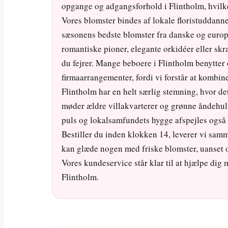
opgange og adgangsforhold i Flintholm, hvilket 
Vores blomster bindes af lokale floristuddan
sæsonens bedste blomster fra danske og europ
romantiske pioner, elegante orkidéer eller sk
du fejrer. Mange beboere i Flintholm benytter 
firmaarrangementer, fordi vi forstår at kombin
Flintholm har en helt særlig stemning, hvor d
møder ældre villakvarterer og grønne åndehul
puls og lokalsamfundets hygge afspejles også 
Bestiller du inden klokken 14, leverer vi sam
kan glæde nogen med friske blomster, uanset o
Vores kundeservice står klar til at hjælpe dig m
Flintholm.