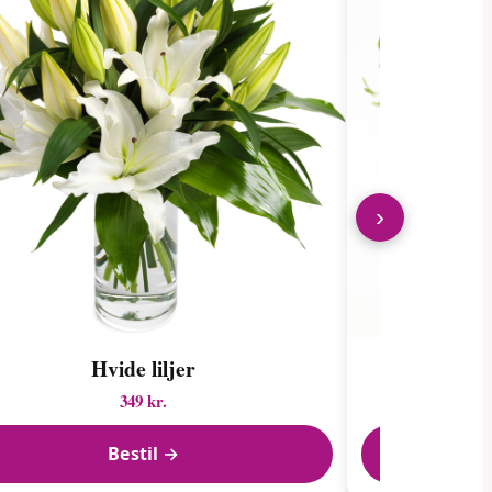
›
Hvide liljer
Charme
349 kr.
Bestil →