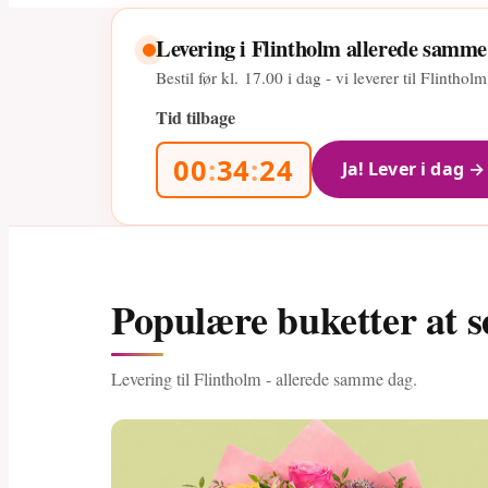
Levering i Flintholm allerede samme
Bestil før kl.
17.00
i dag - vi leverer til Flintho
Tid tilbage
00
:
34
:
23
Ja! Lever i dag →
Populære buketter at s
Levering til Flintholm - allerede samme dag.