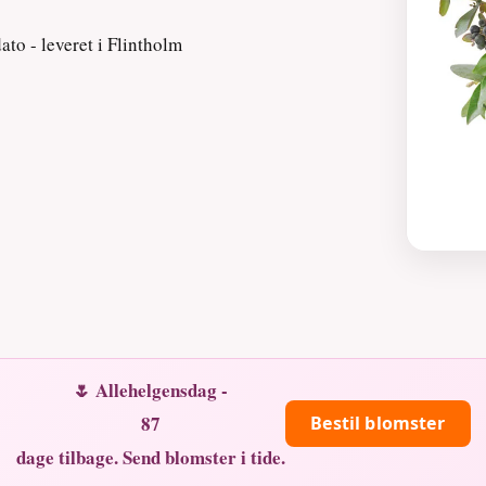
to - leveret i Flintholm
🌷 Allehelgensdag -
87
Bestil blomster
dage tilbage. Send blomster i tide.