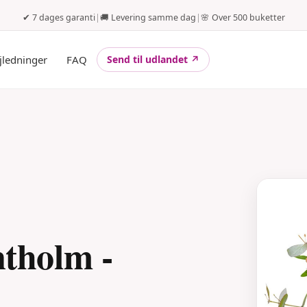
✔ 7 dages garanti
|
🚚 Levering samme dag
|
🌸 Over 500 buketter
jledninger
FAQ
Send til udlandet ↗
ntholm -