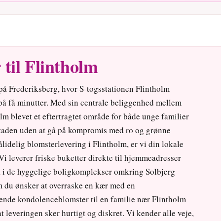
til Flintholm
på Frederiksberg, hvor S-togsstationen Flintholm
å få minutter. Med sin centrale beliggenhed mellem
m blevet et eftertragtet område for både unge familier
dstaden uden at gå på kompromis med ro og grønne
lidelig blomsterlevering i Flintholm, er vi din lokale
i leverer friske buketter direkte til hjemmeadresser
, i de hyggelige boligkomplekser omkring Solbjerg
m du ønsker at overraske en kær med en
sende kondolenceblomster til en familie nær Flintholm
t leveringen sker hurtigt og diskret. Vi kender alle veje,