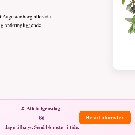
 i Augustenborg allerede
og omkringliggende
🌷 Allehelgensdag -
86
Bestil blomster
dage tilbage. Send blomster i tide.