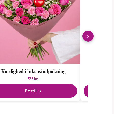
›
Kærlighed i luksusindpakning
Flori
533 kr.
Bestil →