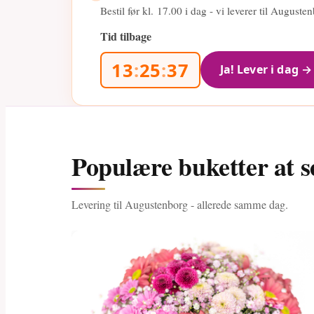
Bestil før kl.
17.00
i dag - vi leverer til August
Tid tilbage
13
:
25
:
36
Ja! Lever i dag →
Populære buketter at s
Levering til Augustenborg - allerede samme dag.