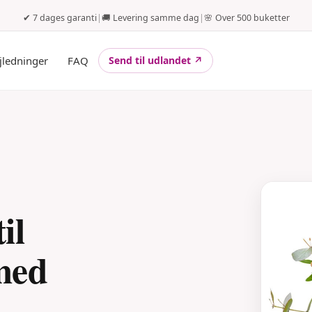
✔ 7 dages garanti
|
🚚 Levering samme dag
|
🌸 Over 500 buketter
jledninger
FAQ
Send til udlandet ↗
il
med