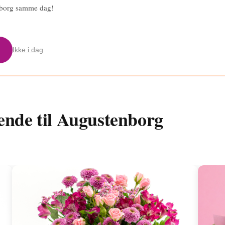
enborg samme dag!
Ikke i dag
ende til Augustenborg