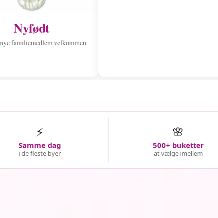
Nyfødt
 nye familiemedlem velkommen
⚡
🌸
Samme dag
500+ buketter
i de fleste byer
at vælge imellem