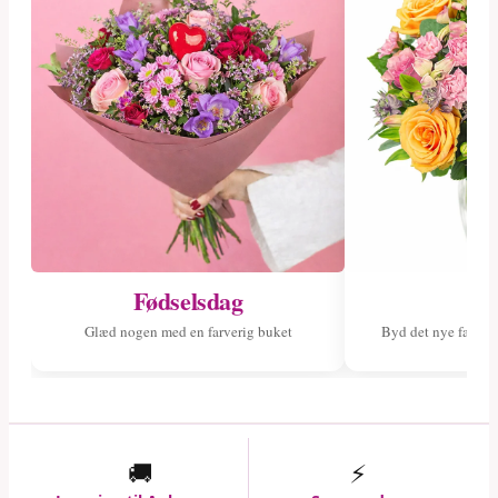
Fødselsdag
Ny
Glæd nogen med en farverig buket
Byd det nye fami
🚚
⚡