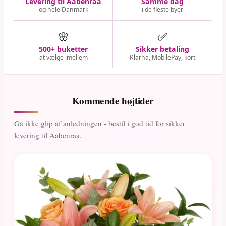
Levering til Aabenraa
Samme dag
og hele Danmark
i de fleste byer
🌸
✅
500+ buketter
Sikker betaling
at vælge imellem
Klarna, MobilePay, kort
Kommende højtider
Gå ikke glip af anledningen - bestil i god tid for sikker
levering til Aabenraa.