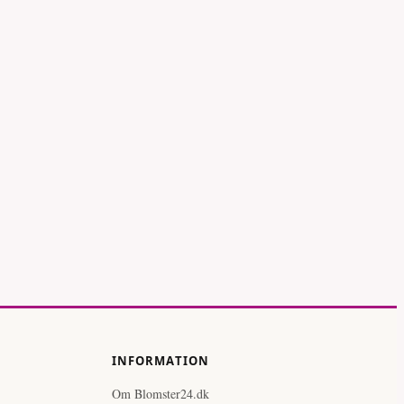
Anthurium
(flamingoblomst) -
igej - rosa
rosa
INFORMATION
Om Blomster24.dk