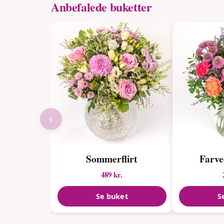
Anbefalede buketter
‹
Sommerflirt
Farve
489 kr.
Se buket
S