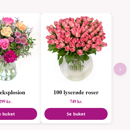
›
eksplosion
100 lyserøde roser
299 kr.
749 kr.
e buket
Se buket