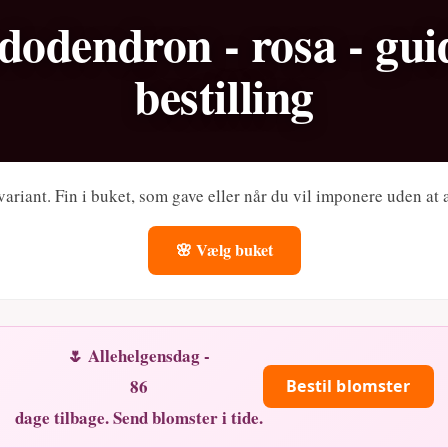
odendron - rosa - gu
bestilling
riant. Fin i buket, som gave eller når du vil imponere uden at 
🌸 Vælg buket
🌷 Allehelgensdag -
86
Bestil blomster
dage tilbage. Send blomster i tide.