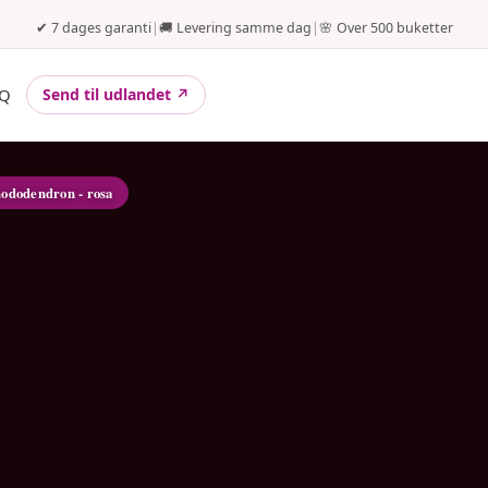
✔ 7 dages garanti
|
🚚 Levering samme dag
|
🌸 Over 500 buketter
Q
Send til udlandet ↗
hododendron - rosa