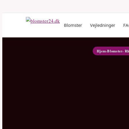
Blomster
Vejledninger
FA
Hjem
›
Blomster
› R