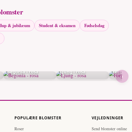
blomster
llup & jubilæum
Student & eksamen
Fødselsdag
Begonia - rosa
Ljung - rosa
Forglemm
›
POPULÆRE BLOMSTER
VEJLEDNINGER
Roser
Send blomster online