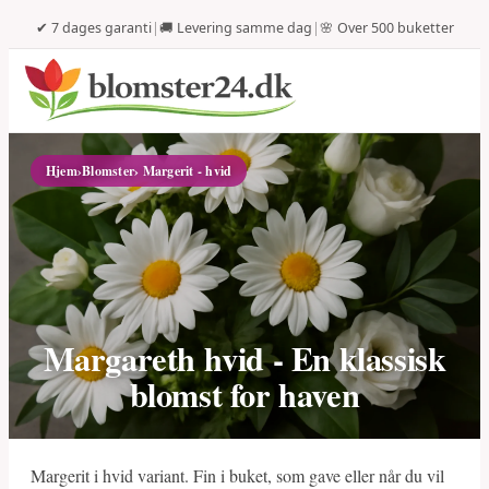
✔ 7 dages garanti
|
🚚 Levering samme dag
|
🌸 Over 500 buketter
Hjem
›
Blomster
› Margerit - hvid
Margareth hvid - En klassisk
blomst for haven
Margerit i hvid variant. Fin i buket, som gave eller når du vil