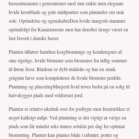
haveentusiaster i generationer med sine enkle men elegante
hvide kronblade og gule midtpartier som påminder om små
sole. Oprindelse og egenskaberDen hvide margerit stammer
oprindeligt fra Kanarieøerne men har derefter længe været en
fast favorit i danske haver.
Planten tilhører familien korgblommige og kendetegnes af
sine rigelige, hvide blomster som blomstrer fra tidlig sommer
til første frost. Bladene er dybt inddelte og har en smuk
grågrøn farve som kompletterer de hvide blomster perfekt.
Plantning og placeringMargerit hvid trives bedst på en solig til
halvskygget plads med veldrænet jord.
Planten er relativt ukritisk over for jordtype men foretrækker et
noget kalkrigt miljø. Ved plantning er det vigtigt at vælge en
plads som får mindst seks timers solskin per dag for optimal
blomstring. Planten kan plantes både i rabatter, potter og