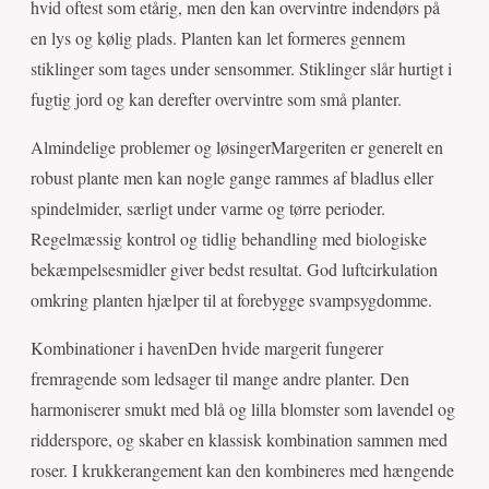
hvid oftest som etårig, men den kan overvintre indendørs på
en lys og kølig plads. Planten kan let formeres gennem
stiklinger som tages under sensommer. Stiklinger slår hurtigt i
fugtig jord og kan derefter overvintre som små planter.
Almindelige problemer og løsingerMargeriten er generelt en
robust plante men kan nogle gange rammes af bladlus eller
spindelmider, særligt under varme og tørre perioder.
Regelmæssig kontrol og tidlig behandling med biologiske
bekæmpelsesmidler giver bedst resultat. God luftcirkulation
omkring planten hjælper til at forebygge svampsygdomme.
Kombinationer i havenDen hvide margerit fungerer
fremragende som ledsager til mange andre planter. Den
harmoniserer smukt med blå og lilla blomster som lavendel og
ridderspore, og skaber en klassisk kombination sammen med
roser. I krukkerangement kan den kombineres med hængende