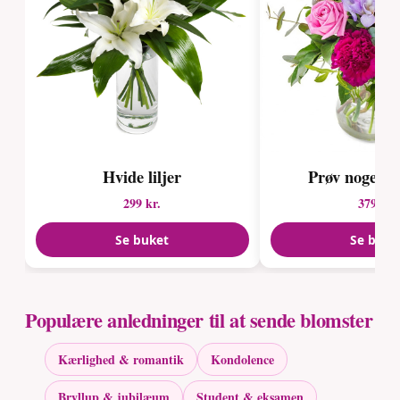
Hvide liljer
Prøv noget fa
299 kr.
379 kr.
Se buket
Se buke
Populære anledninger til at sende blomster
Kærlighed & romantik
Kondolence
Bryllup & jubilæum
Student & eksamen