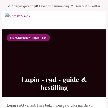
✔ 7 dages garanti
|
🚚 Levering samme dag
|
🌸 Over 500 buketter
Hjem
›
Blomster
› Lupin - rød
Lupin - rød - guide &
bestilling
Lupin i rød variant. Fin i buket, som gave eller når du vil