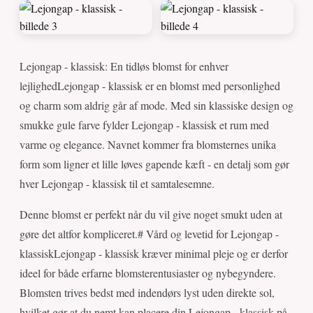
Lejongap - klassisk: En tidløs blomst for enhver
lejlighedLejongap - klassisk er en blomst med personlighed
og charm som aldrig går af mode. Med sin klassiske design og
smukke gule farve fylder Lejongap - klassisk et rum med
varme og elegance. Navnet kommer fra blomsternes unika
form som ligner et lille løves gapende kæft - en detalj som gør
hver Lejongap - klassisk til et samtalesemne.
Denne blomst er perfekt når du vil give noget smukt uden at
gøre det altfor kompliceret.# Vård og levetid for Lejongap -
klassiskLejongap - klassisk kræver minimal pleje og er derfor
ideel for både erfarne blomsterentusiaster og nybegyndere.
Blomsten trives bedst med indendørs lyst uden direkte sol,
hvilket gør at du nemt kan placere din Lejongap - klassisk på