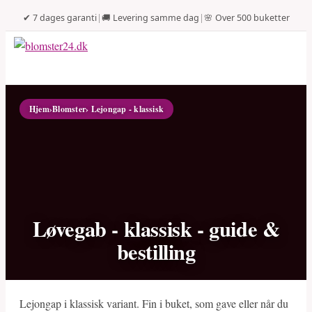
✔ 7 dages garanti
|
🚚 Levering samme dag
|
🌸 Over 500 buketter
Hjem
›
Blomster
› Lejongap - klassisk
Løvegab - klassisk - guide &
bestilling
Lejongap i klassisk variant. Fin i buket, som gave eller når du