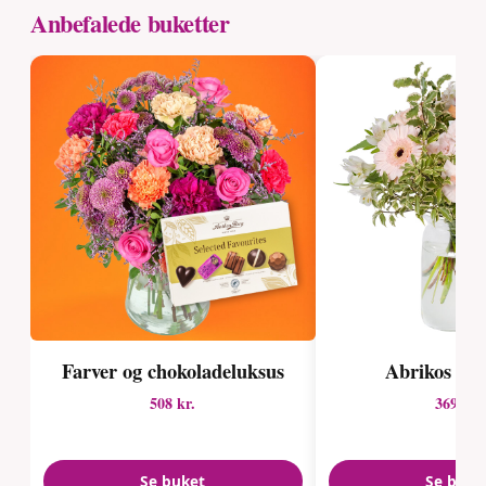
Anbefalede buketter
Farver og chokolade­luksus
Abrikos blo
508 kr.
369 kr.
Se buket
Se buke