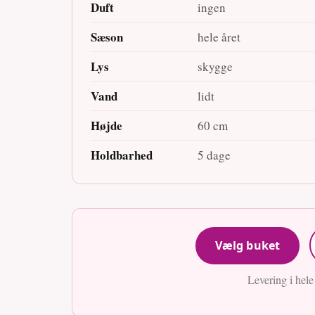
Duft
ingen
Sæson
hele året
Lys
skygge
Vand
lidt
Højde
60 cm
Holdbarhed
5 dage
Vælg buket
Levering i hel