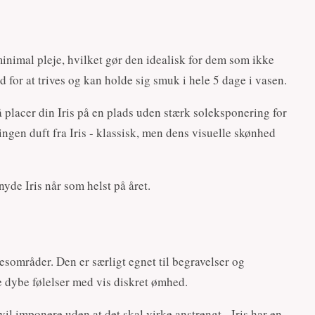
minimal pleje, hvilket gør den idealisk for dem som ikke
 for at trives og kan holde sig smuk i hele 5 dage i vasen.
å placer din Iris på en plads uden stærk soleksponering for
ingen duft fra Iris - klassisk, men dens visuelle skønhed
yde Iris når som helst på året.
esområder. Den er særligt egnet til begravelser og
e dybe følelser med vis diskret ømhed.
il imponere uden at det skal virke anstrengt - Iris har en