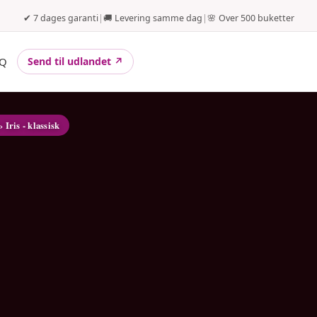
✔ 7 dages garanti
|
🚚 Levering samme dag
|
🌸 Over 500 buketter
Q
Send til udlandet ↗
r
› Iris - klassisk