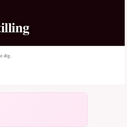
illing
e dig.