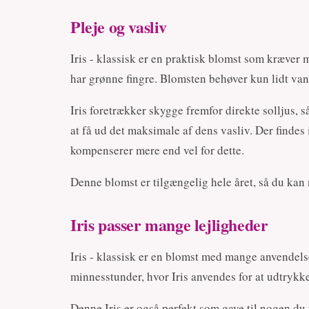
Pleje og vasliv
Iris - klassisk er en praktisk blomst som kræver 
har grønne fingre. Blomsten behøver kun lidt vand
Iris foretrækker skygge fremfor direkte solljus, s
at få ud det maksimale af dens vasliv. Der findes 
kompenserer mere end vel for dette.
Denne blomst er tilgængelig hele året, så du kan n
Iris passer mange lejligheder
Iris - klassisk er en blomst med mange anvendels
minnesstunder, hvor Iris anvendes for at udtrykk
Denne Iris er også perfekt som gave til nogen du v