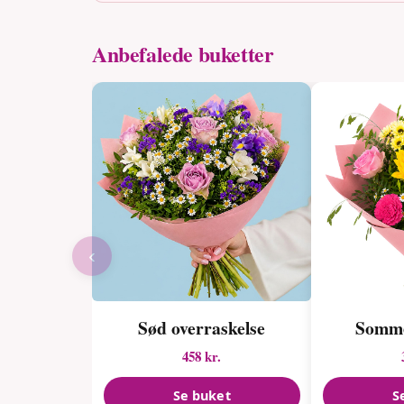
Anbefalede buketter
‹
Sød overraskelse
Somm
458 kr.
Se buket
S