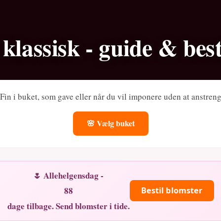
- klassisk - guide & best
. Fin i buket, som gave eller når du vil imponere uden at anstreng
🌸 Vælg buket
🌷 Allehelgensdag -
88
Bestil blomster
dage tilbage. Send blomster i tide.