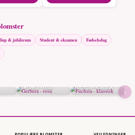
blomster
llup & jubilæum
Student & eksamen
Fødselsdag
Gerbera - rosa
Fuchsia - klassisk
›
POPULÆRE BLOMSTER
VEJLEDNINGER