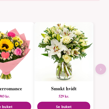
›
erromance
Smukt hvidt
303 kr.
529 kr.
e buket
Se buket