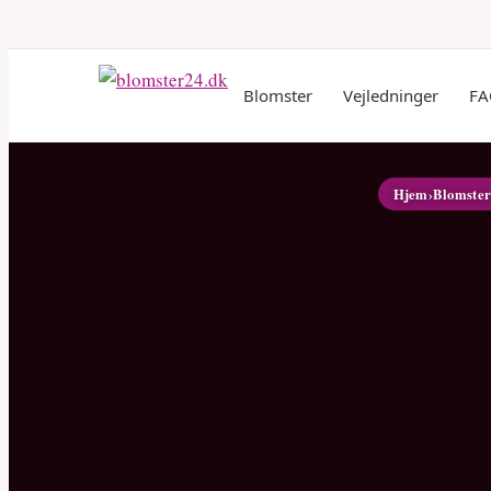
Blomster
Vejledninger
FA
Hjem
›
Blomste