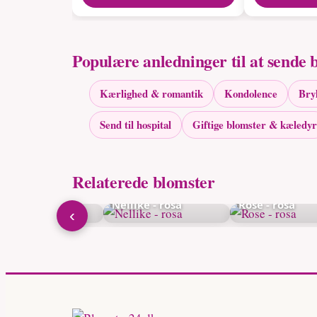
Populære anledninger til at sende 
Kærlighed & romantik
Kondolence
Bry
Send til hospital
Giftige blomster & kæledyr
Relaterede blomster
on - rosa
Nellike - rosa
Rose - rosa
‹