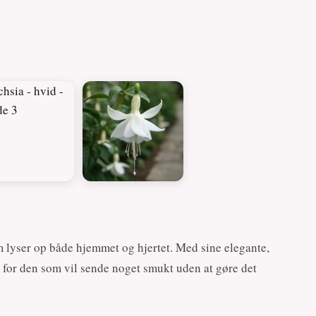
m lyser op både hjemmet og hjertet. Med sine elegante,
g for den som vil sende noget smukt uden at gøre det