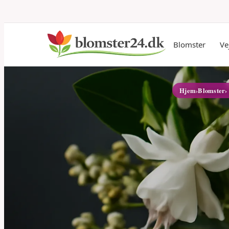
Blomster
Ve
Hjem
›
Blomster
›