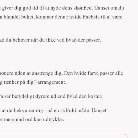
t giver dig god tid til at nyde dens skønhed. Uanset om du
 en blandet buket, kommer denne hvide Fuchsia til at være
ad du behøver når du ikke ved hvad der passer.
ponere uden at anstrenge dig. Den hvide farve passer alle
"jeg tænker på dig"-arrangement.
om ser betydeligt dyrere ud end hvad den koster.
s at du bekymrer dig - på en stilfuld måde. Uanset
e mere end ord kan udtrykke.