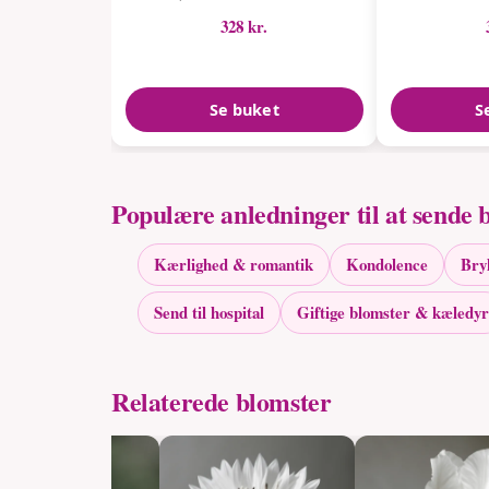
328 kr.
Se buket
S
Populære anledninger til at sende 
Kærlighed & romantik
Kondolence
Bry
Send til hospital
Giftige blomster & kæledyr
Relaterede blomster