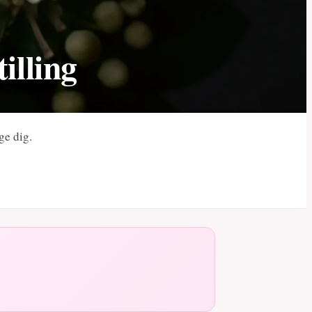
illing
ge dig.