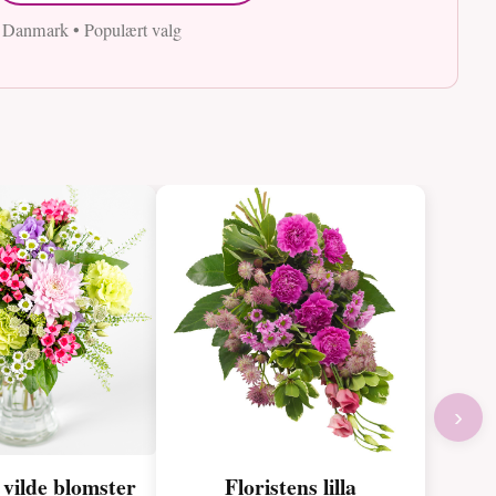
e Danmark • Populært valg
›
 vilde blomster
Floristens lilla