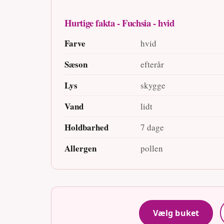
Hurtige fakta - Fuchsia - hvid
Farve
hvid
Sæson
efterår
Lys
skygge
Vand
lidt
Holdbarhed
7 dage
Allergen
pollen
Vælg buket