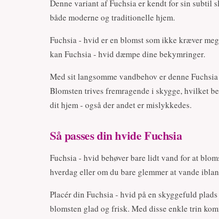
Denne variant af Fuchsia er kendt for sin subtil s
både moderne og traditionelle hjem.
Fuchsia - hvid er en blomst som ikke kræver mege
kan Fuchsia - hvid dæmpe dine bekymringer.
Med sit langsomme vandbehov er denne Fuchsia id
Blomsten trives fremragende i skygge, hvilket be
dit hjem - også der andet er mislykkedes.
Så passes din hvide Fuchsia
Fuchsia - hvid behøver bare lidt vand for at blom
hverdag eller om du bare glemmer at vande iblan
Placér din Fuchsia - hvid på en skyggefuld plads 
blomsten glad og frisk. Med disse enkle trin kom