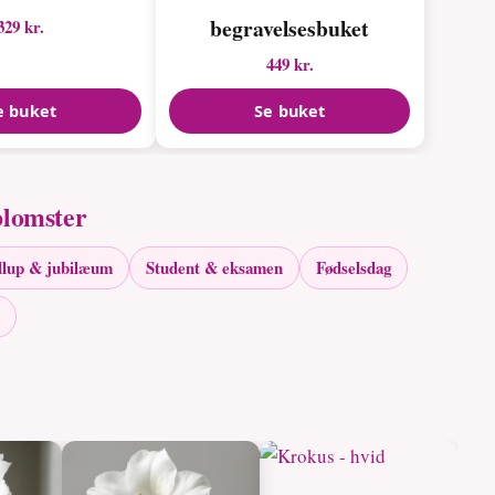
begravelses­buket
329 kr.
449 kr.
e buket
Se buket
blomster
llup & jubilæum
Student & eksamen
Fødselsdag