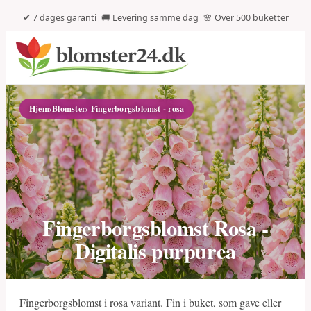
✔ 7 dages garanti
|
🚚 Levering samme dag
|
🌸 Over 500 buketter
Hjem
›
Blomster
› Fingerborgsblomst - rosa
Fingerborgsblomst Rosa -
Digitalis purpurea
Fingerborgsblomst i rosa variant. Fin i buket, som gave eller