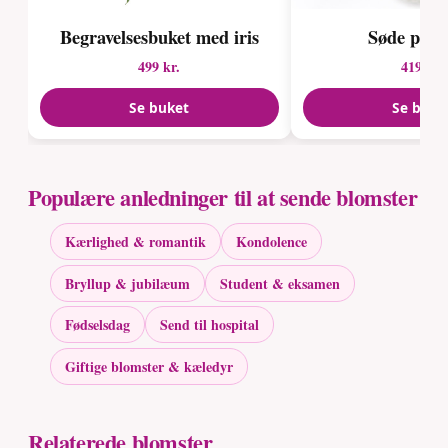
Begravelses­buket med iris
Søde paste
499 kr.
419 kr.
Se buket
Se buke
Populære anledninger til at sende blomster
Kærlighed & romantik
Kondolence
Bryllup & jubilæum
Student & eksamen
Fødselsdag
Send til hospital
Giftige blomster & kæledyr
Relaterede blomster