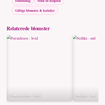
Fødselsdag
Send til hospital
Giftige blomster & kæledyr
Relaterede blomster
Præstekrave - hvid
Nellike - rød