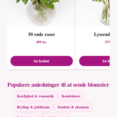
50 røde roser
Lyserød c
499 kr.
379 kr.
Se buket
Se buke
Populære anledninger til at sende blomster
Kærlighed & romantik
Kondolence
Bryllup & jubilæum
Student & eksamen