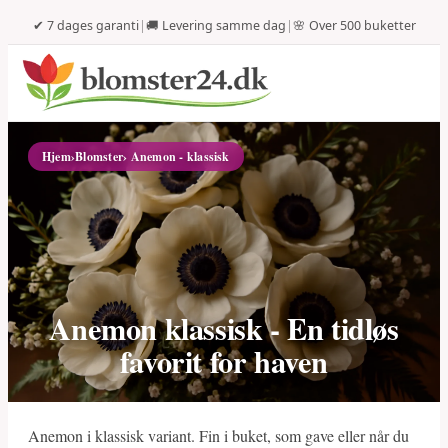
✔ 7 dages garanti
|
🚚 Levering samme dag
|
🌸 Over 500 buketter
Hjem
›
Blomster
› Anemon - klassisk
Anemon klassisk - En tidløs
favorit for haven
Anemon i klassisk variant. Fin i buket, som gave eller når du